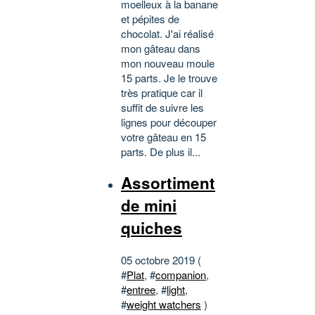
moelleux à la banane
et pépites de
chocolat. J'ai réalisé
mon gâteau dans
mon nouveau moule
15 parts. Je le trouve
très pratique car il
suffit de suivre les
lignes pour découper
votre gâteau en 15
parts. De plus il...
Assortiment
de mini
quiches
05 octobre 2019 (
#
Plat
, #
companion
,
#
entree
, #
light
,
#
weight watchers
)