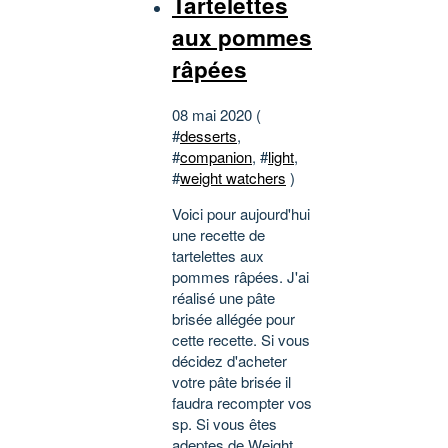
Tartelettes
aux pommes
râpées
08 mai 2020 (
#
desserts
,
#
companion
, #
light
,
#
weight watchers
)
Voici pour aujourd'hui
une recette de
tartelettes aux
pommes râpées. J'ai
réalisé une pâte
brisée allégée pour
cette recette. Si vous
décidez d'acheter
votre pâte brisée il
faudra recompter vos
sp. Si vous êtes
adeptes de Weight