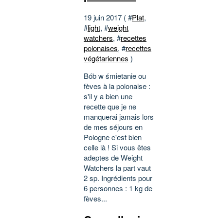
19 juin 2017 ( #
Plat
,
#
light
, #
weight
watchers
, #
recettes
polonaises
, #
recettes
végétariennes
)
Bób w śmietanie ou
fèves à la polonaise :
s'il y a bien une
recette que je ne
manquerai jamais lors
de mes séjours en
Pologne c'est bien
celle là ! Si vous êtes
adeptes de Weight
Watchers la part vaut
2 sp. Ingrédients pour
6 personnes : 1 kg de
fèves...