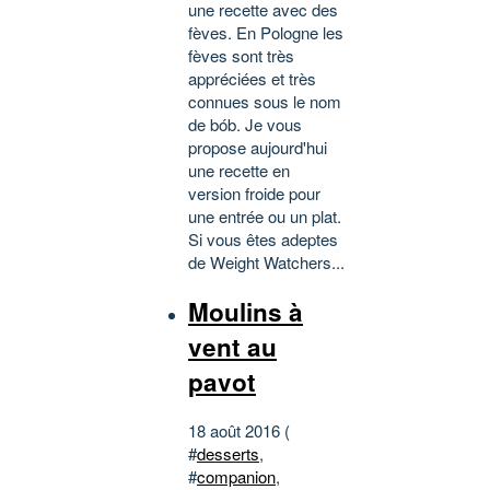
une recette avec des
fèves. En Pologne les
fèves sont très
appréciées et très
connues sous le nom
de bób. Je vous
propose aujourd'hui
une recette en
version froide pour
une entrée ou un plat.
Si vous êtes adeptes
de Weight Watchers...
Moulins à
vent au
pavot
18 août 2016 (
#
desserts
,
#
companion
,